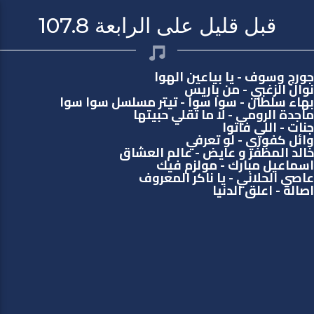
قبل قليل على الرابعة 107.8
جورج وسوف - يا بياعين الهوا
نوال الزغبي - من باريس
بهاء سلطان - سوا سوا - تيتر مسلسل سوا سوا
ماجدة الرومي - لا ما تقلي حبيتها
جنات - اللي فاتوا
وائل كفوري - لو تعرفي
خالد المظفر و عايض - عالم العشاق
اسماعيل مبارك - مولزم فيك
عاصي الحلاني - يا ناكر المعروف
اصالة - اعلق الدنيا